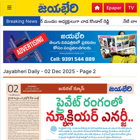
Epaper
TV
కాంగ్రెస్ పార్టీ సైదాపూర్ మండల అధ్యక్షులుగా చాడ కొండాల్ రెడ్డి
Breaking News
నేటి బాలల
Jayabheri Daily - 02 Dec 2025 - Page 2