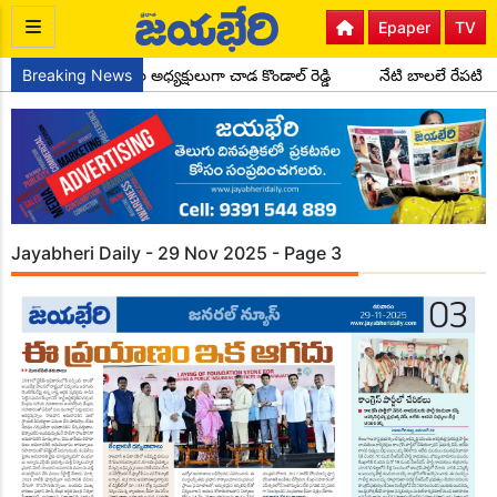
Epaper
TV
స్ పార్టీ సైదాపూర్ మండల అధ్యక్షులుగా చాడ కొండాల్ రెడ్డి
Breaking News
నేటి బాలలే రేపటి 
Jayabheri Daily - 29 Nov 2025 - Page 3