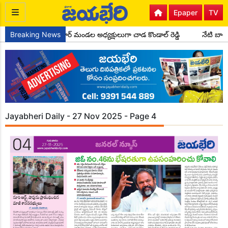
Epaper
TV
కాంగ్రెస్ పార్టీ సైదాపూర్ మండల అధ్యక్షులుగా చాడ కొండాల్ రెడ్డి
Breaking News
నేటి బాల
Jayabheri Daily - 27 Nov 2025 - Page 4