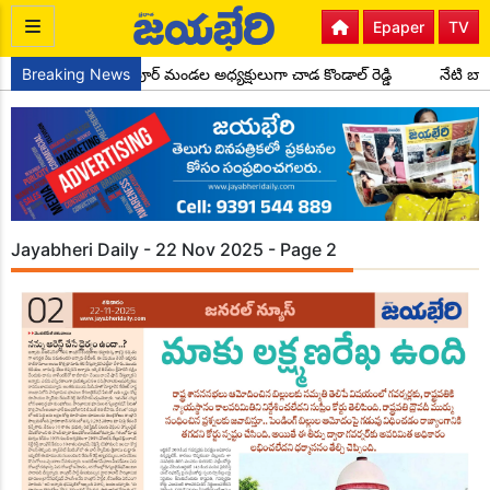
Epaper
TV
కాంగ్రెస్ పార్టీ సైదాపూర్ మండల అధ్యక్షులుగా చాడ కొండాల్ రెడ్డి
Breaking News
నేటి బాల
Jayabheri Daily - 22 Nov 2025 - Page 2