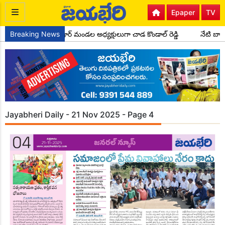
Epaper
TV
కాంగ్రెస్ పార్టీ సైదాపూర్ మండల అధ్యక్షులుగా చాడ కొండాల్ రెడ్డి
Breaking News
నేటి బాల
Jayabheri Daily - 21 Nov 2025 - Page 4