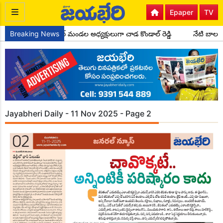
Epaper
TV
కాంగ్రెస్ పార్టీ సైదాపూర్ మండల అధ్యక్షులుగా చాడ కొండాల్ రెడ్డి
Breaking News
నేటి బాలలే
Jayabheri Daily - 11 Nov 2025 - Page 2