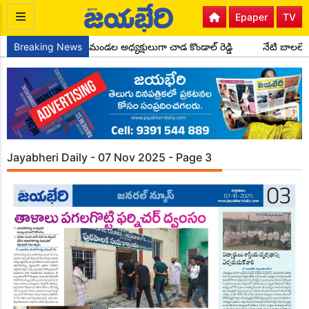
Epaper
TV
కాంగ్రెస్ పార్టీ సైదాపూర్ మండల అధ్యక్షులుగా చాడ కొండాల్ రెడ్డి
Breaking News
నేటి బాలలే 
Jayabheri Daily - 07 Nov 2025 - Page 3