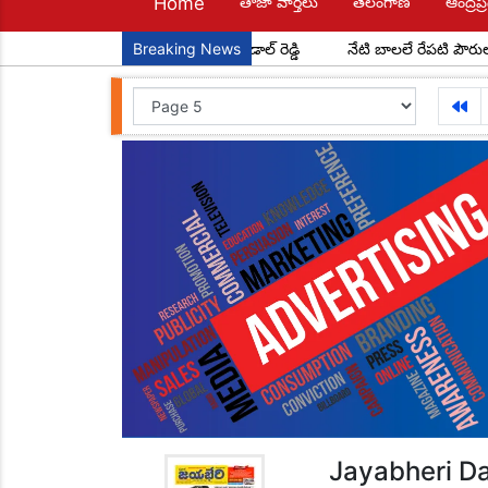
Home
తాజా వార్తలు
తెలంగాణ
ఆంద్రప్ర
ర్ మండల అధ్యక్షులుగా చాడ కొండాల్ రెడ్డి
Breaking News
నేటి బాలలే రేపటి పౌరులు... అం
Jayabheri Da