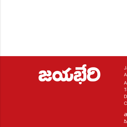
J
A
A
T
D
C
త
స