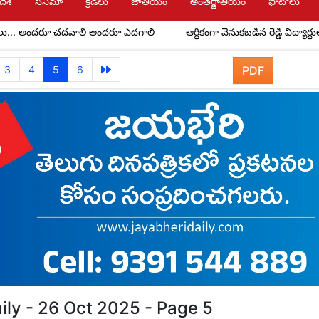
దేశ్
సినిమా
క్రీడలు
జాతీయం
అంతర్జాతీయం
ఫోటోలు
దరూ చదవాలి అందరూ ఎదగాలి
ఆర్థికంగా వెనుకబడిన రెడ్డి విద్యార్థులకు అవర్ రెడ
3
4
5
6
PDF
ily - 26 Oct 2025 - Page 5