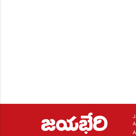
J
A
A