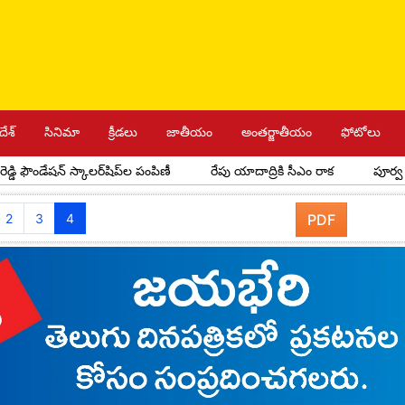
దేశ్
సినిమా
క్రీడలు
జాతీయం
అంతర్జాతీయం
ఫోటోలు
ేషన్ స్కాలర్‌షిప్‌ల పంపిణీ
రేపు యాదాద్రికి సీఎం రాక
పూర్వ విద్యార్థ
2
3
4
PDF