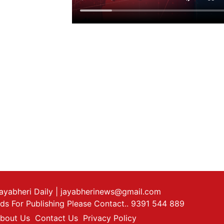
ayabheri Daily
| jayabherinews@gmail.com
ds For Publishing Please Contact.. 9391 544 889
bout Us
Contact Us
Privacy Policy