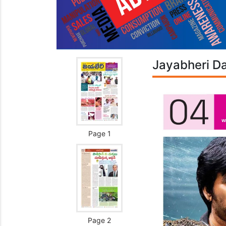
Jayabheri Da
Page 1
Page 2