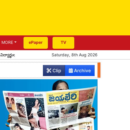
MORE
ePaper
TV
ుల ఆత్మీయ సమ్మేళనం
ప్రతిభ చాటిన పదో తరగతి విద్యార్థులకు సన్మానం
Saturday, 8th Aug 2026
Clip
Archive