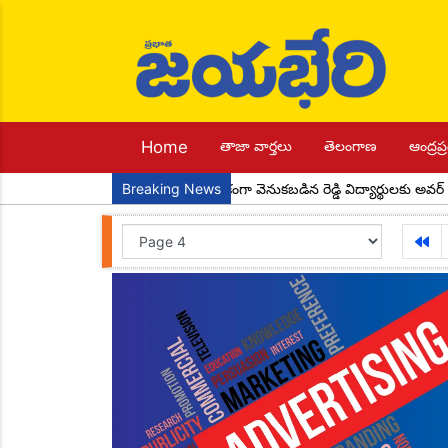
Home
తాజా వార్తలు
తెలంగాణ
ఆంద్రప్ర
ాలి అందరూ ఎదగాలి
Breaking News
ఆర్థికంగా వెనుకబడిన రెడ్డి విద్యార్థులకు అవర్ రెడ్డి ఫౌండ