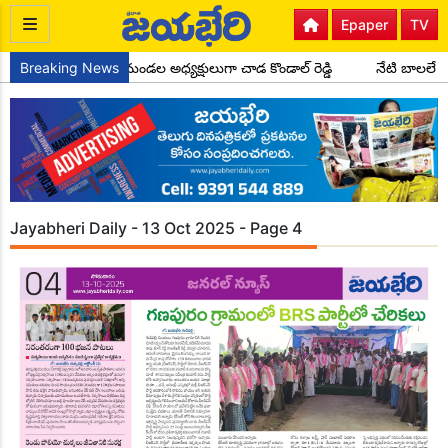
Epaper
TV
ాంగ్రెస్ పార్టీ సైదాపూర్ మండల అధ్యక్షులుగా చాడ కొండాల్ రెడ్డి
Breaking News
నేటి బాలలే 
Jayabheri Daily - 13 Oct 2025 - Page 4