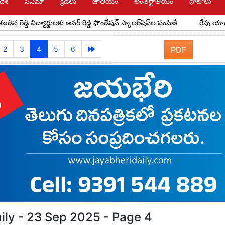
దేశ్
సినిమా
క్రీడలు
జాతీయం
అంతర్జాతీయం
ఫోటోలు
విద్యార్థులకు అవర్ రెడ్డి ఫౌండేషన్ స్కాలర్‌షిప్‌ల పంపిణీ
రేపు యాదాద్రికి సీఎం
2
3
4
5
6
PDF
ily - 23 Sep 2025 - Page 4