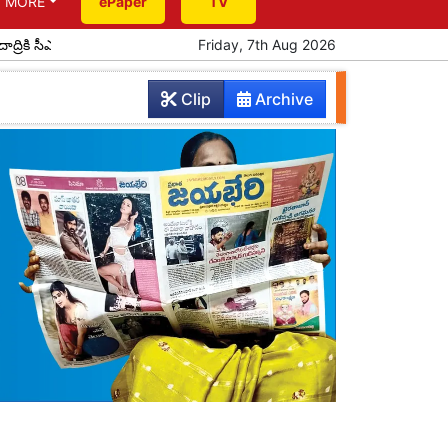
MORE
ePaper
TV
 రాక
పూర్వ విద్యార్థుల ఆత్మీయ సమ్మేళనం
Friday, 7th Aug 2026
ప్రతిభ చాటిన పదో తరగతి 
Clip
Archive