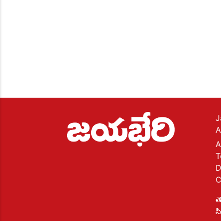
J
A
A
T
D
C
త
స