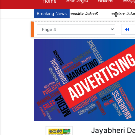
Home
తాజా వార్తలు
తెలంగాణ
ఆంద్రప్ర
ేపటి పౌరులు... అందరూ చదవాలి అందరూ ఎదగాలి
Breaking News
ఆర్థికంగా వెనుకబడిన రెడ్డి 
Jayabheri Da