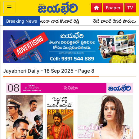
Epaper
TV
ీ సైదాపూర్ మండల అధ్యక్షులుగా చాడ కొండాల్ రెడ్డి
Breaking News
నేటి బాలలే రేపటి పౌరులు
Jayabheri Daily - 18 Sep 2025 - Page 8