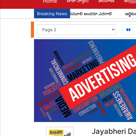
Home
తాజా వార్తలు
తెలంగాణ
ఆంద్రప్ర
ాలలే రేపటి పౌరులు... అందరూ చదవాలి అందరూ ఎదగాలి
Breaking News
ఆర్థికంగా వెనుకబడి
Jayabheri Da