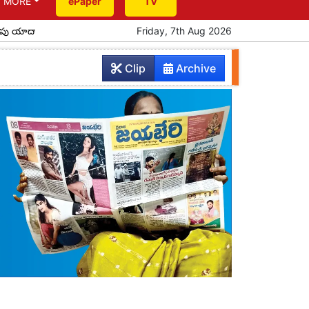
MORE
ePaper
TV
ికి సీఎం రాక
పూర్వ విద్యార్థుల ఆత్మీయ సమ్మేళనం
Friday, 7th Aug 2026
ప్రతిభ చాటిన పదో
Clip
Archive