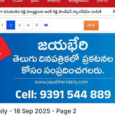
దేశ్
సినిమా
క్రీడలు
జాతీయం
అంతర్జాతీయం
ఫోటోలు
న రెడ్డి విద్యార్థులకు అవర్ రెడ్డి ఫౌండేషన్ స్కాలర్‌షిప్‌ల పంపిణీ
రేపు యాదాద్ర
1
2
3
4
5
PDF
ily - 18 Sep 2025 - Page 2