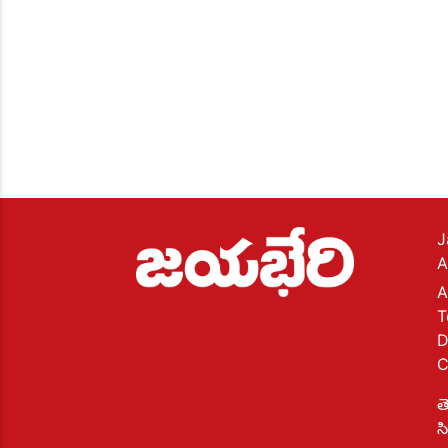
Page 11
Page 12
J
A
A
T
D
C
Page 13
త
స