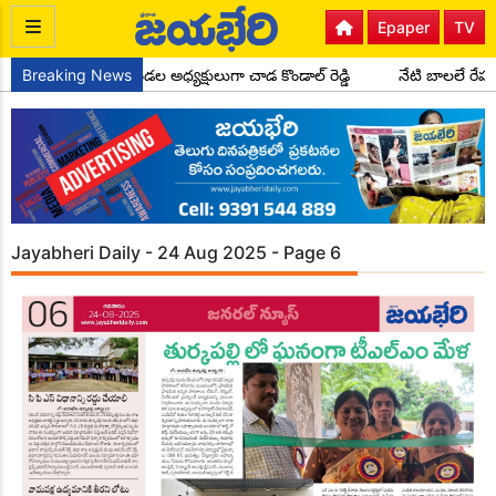
Epaper
TV
్రెస్ పార్టీ సైదాపూర్ మండల అధ్యక్షులుగా చాడ కొండాల్ రెడ్డి
Breaking News
నేటి బాలలే రేప
Jayabheri Daily - 24 Aug 2025 - Page 6