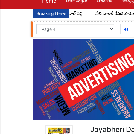
Home
తాజా వార్తలు
తెలంగాణ
ఆంద్రప్ర
పూర్ మండల అధ్యక్షులుగా చాడ కొండాల్ రెడ్డి
Breaking News
నేటి బాలలే రేపటి పౌరులు... అ
Jayabheri Da