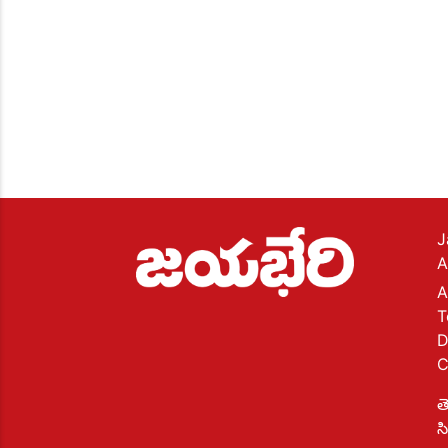
J
A
A
T
D
C
త
స