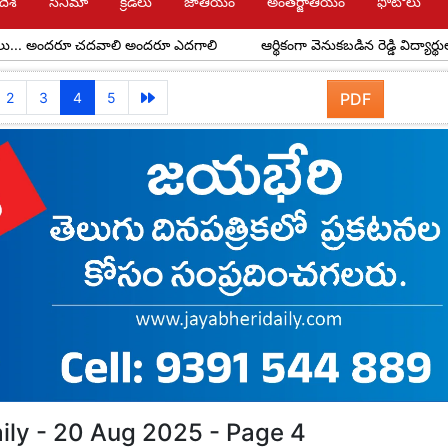
దేశ్
సినిమా
క్రీడలు
జాతీయం
అంతర్జాతీయం
ఫోటోలు
ందరూ చదవాలి అందరూ ఎదగాలి
ఆర్థికంగా వెనుకబడిన రెడ్డి విద్యార్థులకు అవర్ ర
2
3
4
5
PDF
ily - 20 Aug 2025 - Page 4