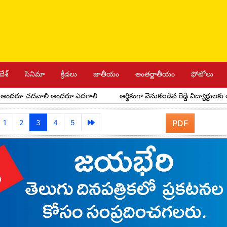
దేశ్
సినిమా
క్రీడలు
జాతీయం
అంతర్జాతీయం
ఫోటోలు
ూ చదవాలి అందరూ ఎదగాలి
ఆర్థికంగా వెనుకబడిన రెడ్డి విద్యార్థులకు అవర్ రెడ్డ
1
2
3
4
5
PDF