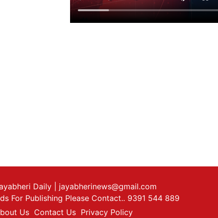
ayabheri Daily
| jayabherinews@gmail.com
ds For Publishing Please Contact.. 9391 544 889
bout Us
Contact Us
Privacy Policy