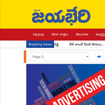
Home
తాజా వార్తలు
తెలంగాణ
ఆంద్రప్ర
 మండల అధ్యక్షులుగా చాడ కొండాల్ రెడ్డి
Breaking News
నేటి బాలలే రేపటి పౌరులు... అందర