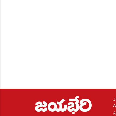
J
A
A