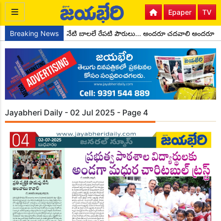
Epaper
TV
డ కొండాల్ రెడ్డి
Breaking News
నేటి బాలలే రేపటి పౌరులు... అందరూ చదవాలి అందరూ ఎద
Jayabheri Daily - 02 Jul 2025 - Page 4