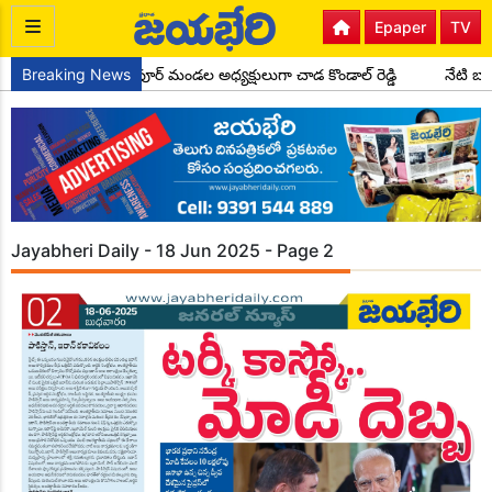
Epaper
TV
Breaking News
కాంగ్రెస్ పార్టీ సైదాపూర్ మండల అధ్యక్షులుగా చాడ కొండాల్ రెడ్డి
నేటి బా
Jayabheri Daily - 18 Jun 2025 - Page 2