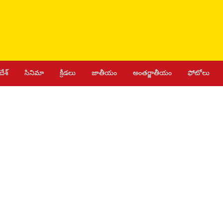
దేశ్
సినిమా
క్రీడలు
జాతీయం
అంతర్జాతీయం
ఫోటోలు