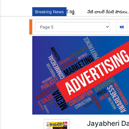
 మండల అధ్యక్షులుగా చాడ కొండాల్ రెడ్డి
Breaking News
నేటి బాలలే రేపటి పౌరులు... అందర
Jayabheri Da