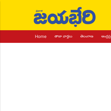
Home
తాజా వార్తలు
తెలంగాణ
ఆంద్రప్ర