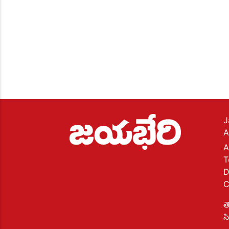
J
A
A
T
D
C
త
స