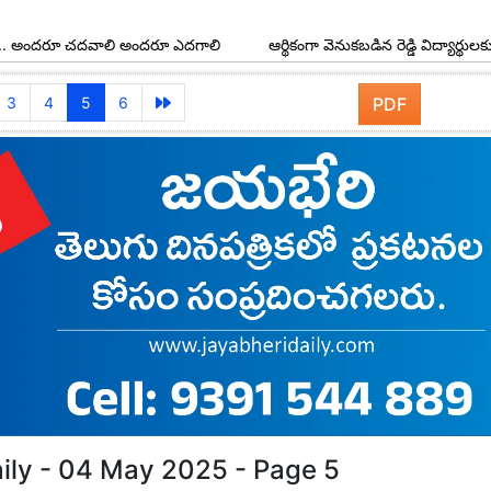
ూ చదవాలి అందరూ ఎదగాలి
ఆర్థికంగా వెనుకబడిన రెడ్డి విద్యార్థులకు అవర్ రెడ్డ
3
4
5
6
PDF
ily - 04 May 2025 - Page 5