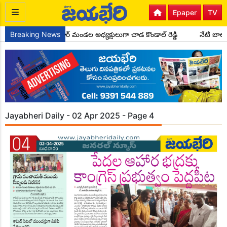
Epaper
TV
కాంగ్రెస్ పార్టీ సైదాపూర్ మండల అధ్యక్షులుగా చాడ కొండాల్ రెడ్డి
Breaking News
నేటి బాలల
Jayabheri Daily - 02 Apr 2025 - Page 4