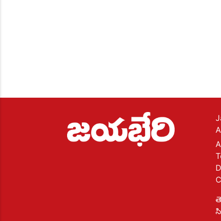
J
A
A
T
D
C
త
స