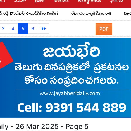
దేశ్
సినిమా
క్రీడలు
జాతీయం
అంతర్జాతీయం
ఫోటోలు
ౌండేషన్ స్కాలర్‌షిప్‌ల పంపిణీ
రేపు యాదాద్రికి సీఎం రాక
పూర్వ విద్యా
3
4
5
6
PDF
ily - 26 Mar 2025 - Page 5