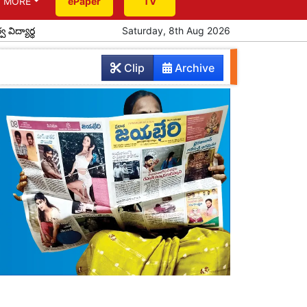
MORE
ePaper
TV
ర్థుల ఆత్మీయ సమ్మేళనం
ప్రతిభ చాటిన పదో తరగతి విద్యార్థులకు సన్మానం
Saturday, 8th Aug 2026
Clip
Archive