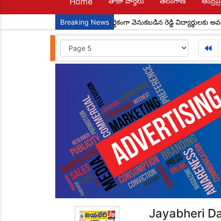
Home
తాజా వార్తలు
తెలంగాణ
ఆంద్రప్ర
చదవాలి అందరూ ఎదగాలి
Breaking News
ఆర్థికంగా వెనుకబడిన రెడ్డి విద్యార్థులకు అవర్ రెడ్డి ఫ
Jayabheri Da