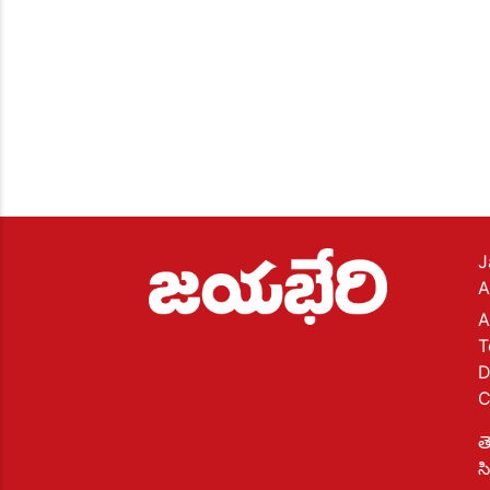
J
A
A
T
D
C
త
స