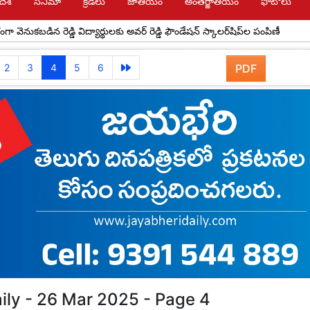
దేశ్
సినిమా
క్రీడలు
జాతీయం
అంతర్జాతీయం
ఫోటోలు
కబడిన రెడ్డి విద్యార్థులకు అవర్ రెడ్డి ఫౌండేషన్ స్కాలర్‌షిప్‌ల పంపిణీ
రేపు యాద
2
3
4
5
6
PDF
ily - 26 Mar 2025 - Page 4