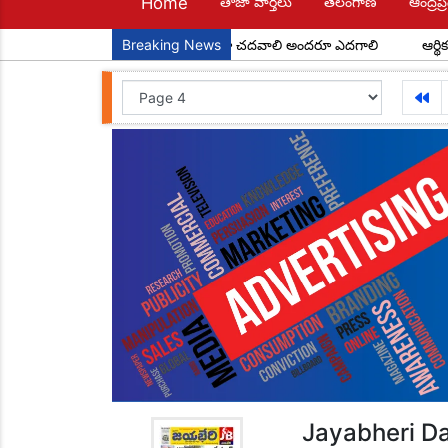
Home
తాజా వార్తలు
తెలంగాణ
ఆంద్రప్ర
టి బాలలే రేపటి పౌరులు... అందరూ చదవాలి అందరూ ఎదగాలి
Breaking News
ఆర్థికంగా వెను
Jayabheri Da