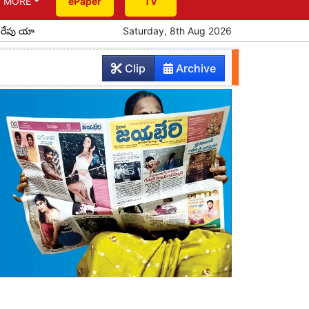
MORE
ePaper
TV
ాద్రికి సీఎం రాక
పూర్వ విద్యార్థుల ఆత్మీయ సమ్మేళనం
Saturday, 8th Aug 2026
ప్రతిభ చాటిన 
Clip
Archive