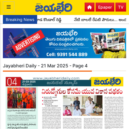
Epaper
TV
ర్ మండల అధ్యక్షులుగా చాడ కొండాల్ రెడ్డి
Breaking News
నేటి బాలలే రేపటి పౌరులు... అం
Jayabheri Daily - 21 Mar 2025 - Page 4