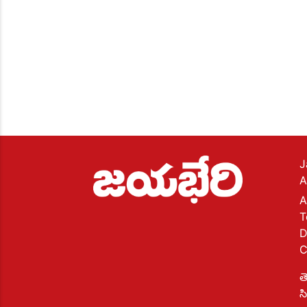
J
A
A
T
D
C
త
స