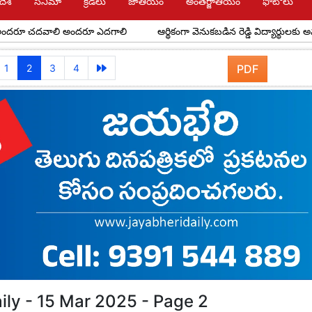
దేశ్
సినిమా
క్రీడలు
జాతీయం
అంతర్జాతీయం
ఫోటోలు
చదవాలి అందరూ ఎదగాలి
ఆర్థికంగా వెనుకబడిన రెడ్డి విద్యార్థులకు అవర్ రెడ్డి ఫ
1
2
3
4
PDF
ily - 15 Mar 2025 - Page 2