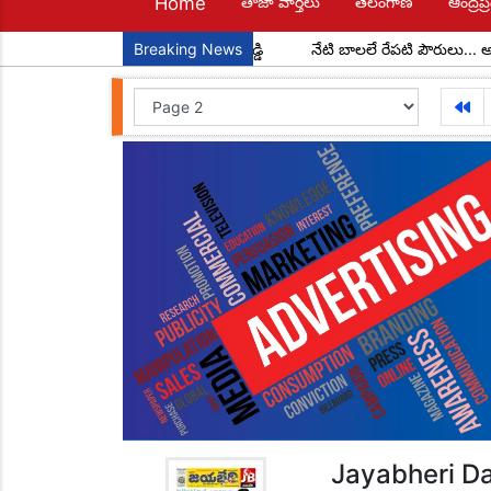
Home
తాజా వార్తలు
తెలంగాణ
ఆంద్రప్ర
డల అధ్యక్షులుగా చాడ కొండాల్ రెడ్డి
Breaking News
నేటి బాలలే రేపటి పౌరులు... అందరూ 
Jayabheri Da