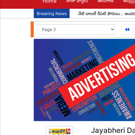
Home
తాజా వార్తలు
తెలంగాణ
ఆంద్రప్ర
్యక్షులుగా చాడ కొండాల్ రెడ్డి
Breaking News
నేటి బాలలే రేపటి పౌరులు... అందరూ చదవా
Jayabheri Da