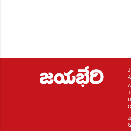
J
A
A
T
D
C
త
స