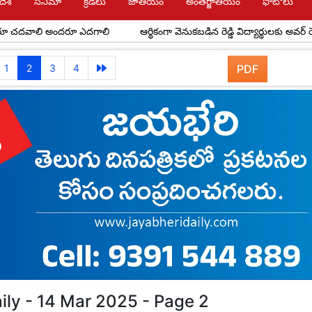
దేశ్
సినిమా
క్రీడలు
జాతీయం
అంతర్జాతీయం
ఫోటోలు
లి అందరూ ఎదగాలి
ఆర్థికంగా వెనుకబడిన రెడ్డి విద్యార్థులకు అవర్ రెడ్డి ఫౌండేష
1
2
3
4
PDF
ily - 14 Mar 2025 - Page 2