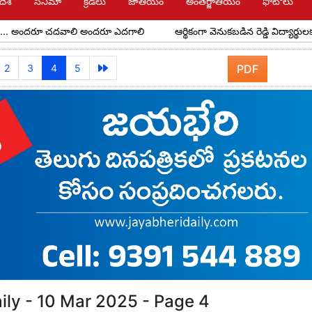
దేశ్
సినిమా
క్రీడలు
జాతీయం
అంతర్జాతీయం
ఫోటోలు
రూ చదవాలి అందరూ ఎదగాలి
ఆర్థికంగా వెనుకబడిన రెడ్డి విద్యార్థులకు అవర్ రెడ్
2
3
4
5
PDF
ily - 10 Mar 2025 - Page 4