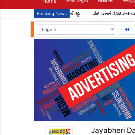
Home
తాజా వార్తలు
తెలంగాణ
ఆంద్రప్ర
్ మండల అధ్యక్షులుగా చాడ కొండాల్ రెడ్డి
Breaking News
నేటి బాలలే రేపటి పౌరులు... అంద
Jayabheri Da