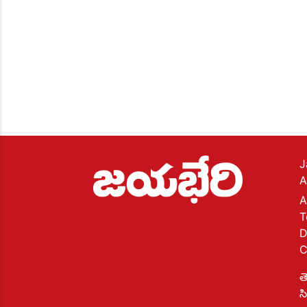
J
A
A
T
D
C
త
స