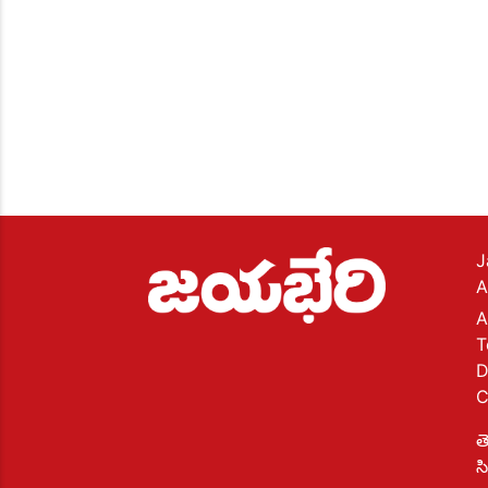
J
A
A
T
D
C
త
స