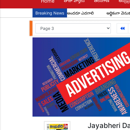
Home
తాజా వార్తలు
తెలంగాణ
ఆంద్రప్ర
ేపటి పౌరులు... అందరూ చదవాలి అందరూ ఎదగాలి
Breaking News
ఆర్థికంగా వెనుకబడిన రెడ్డి 
Jayabheri Da