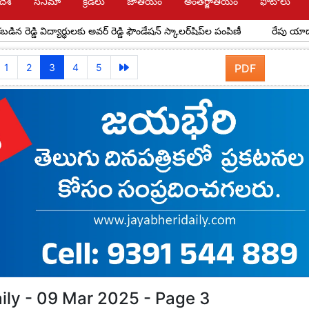
దేశ్
సినిమా
క్రీడలు
జాతీయం
అంతర్జాతీయం
ఫోటోలు
విద్యార్థులకు అవర్ రెడ్డి ఫౌండేషన్ స్కాలర్‌షిప్‌ల పంపిణీ
రేపు యాదాద్రికి సీఎం
1
2
3
4
5
PDF
ily - 09 Mar 2025 - Page 3