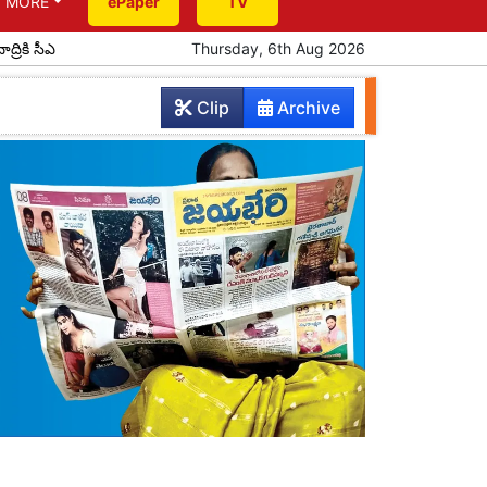
MORE
ePaper
TV
 రాక
పూర్వ విద్యార్థుల ఆత్మీయ సమ్మేళనం
Thursday, 6th Aug 2026
ప్రతిభ చాటిన పదో తరగతి వ
Clip
Archive