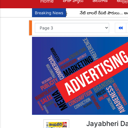
Home
తాజా వార్తలు
తెలంగాణ
ఆంద్రప్ర
డల అధ్యక్షులుగా చాడ కొండాల్ రెడ్డి
Breaking News
నేటి బాలలే రేపటి పౌరులు... అందరూ చ
Jayabheri Da