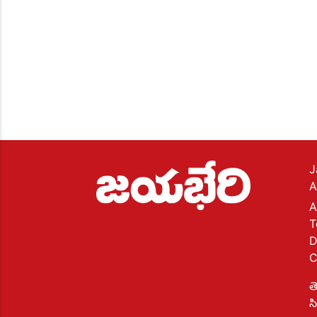
J
A
A
T
D
C
త
స