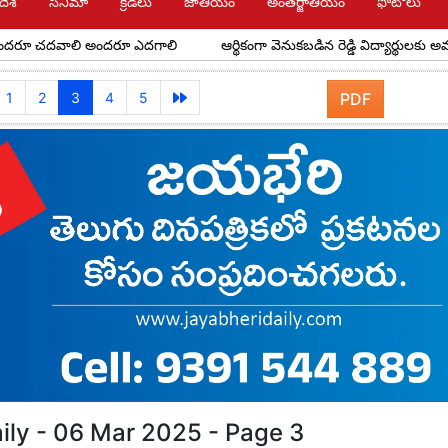
దేశ్
సినిమా
క్రీడలు
జాతీయం
అంతర్జాతీయం
ఫోటోలు
దవాలి అందరూ ఎదగాలి
ఆర్థికంగా వెనుకబడిన రెడ్డి విద్యార్థులకు అవర్ రెడ్డి ఫౌ
1
2
3
4
5
PDF
ily - 06 Mar 2025 - Page 3