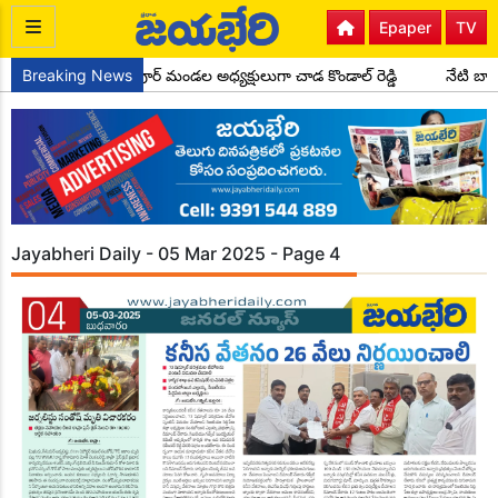
Epaper
TV
కాంగ్రెస్ పార్టీ సైదాపూర్ మండల అధ్యక్షులుగా చాడ కొండాల్ రెడ్డి
Breaking News
నేటి బాల
Jayabheri Daily - 05 Mar 2025 - Page 4