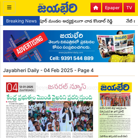
Epaper
TV
Breaking News
కాంగ్రెస్ పార్టీ సైదాపూర్ మండల అధ్యక్షులుగా చాడ కొండాల్ రెడ్డి
నేటి బ
Jayabheri Daily - 04 Feb 2025 - Page 4