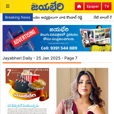
Epaper
TV
గ్రెస్ పార్టీ సైదాపూర్ మండల అధ్యక్షులుగా చాడ కొండాల్ రెడ్డి
Breaking News
నేటి బాలలే రే
Jayabheri Daily - 25 Jan 2025 - Page 7