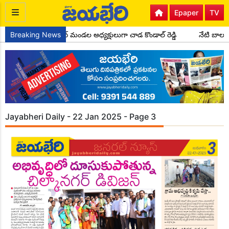
Epaper
TV
కాంగ్రెస్ పార్టీ సైదాపూర్ మండల అధ్యక్షులుగా చాడ కొండాల్ రెడ్డి
Breaking News
నేటి బాలలే
Jayabheri Daily - 22 Jan 2025 - Page 3