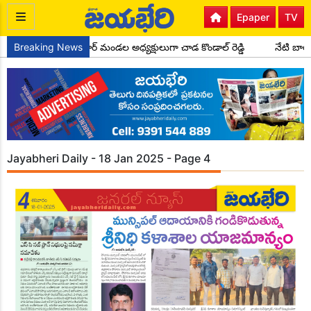
Epaper
TV
కాంగ్రెస్ పార్టీ సైదాపూర్ మండల అధ్యక్షులుగా చాడ కొండాల్ రెడ్డి
Breaking News
నేటి బాల
Jayabheri Daily - 18 Jan 2025 - Page 4