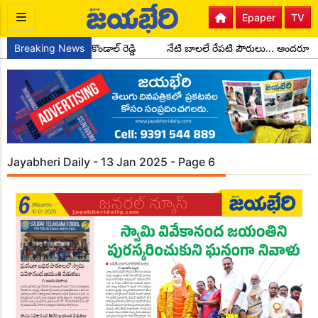
Epaper
TV
ండల అధ్యక్షులుగా చాడ కొండాల్ రెడ్డి
Breaking News
నేటి బాలలే రేపటి పౌరులు... అందరూ 
Jayabheri Daily - 13 Jan 2025 - Page 6