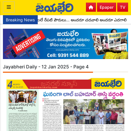
Epaper
TV
 రెడ్డి
Breaking News
నేటి బాలలే రేపటి పౌరులు... అందరూ చదవాలి అందరూ ఎదగాలి
Jayabheri Daily - 12 Jan 2025 - Page 4