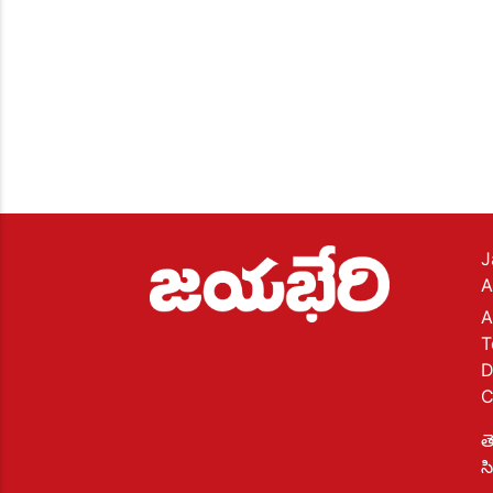
J
A
A
T
D
C
త
స