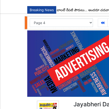
ా చాడ కొండాల్ రెడ్డి
Breaking News
నేటి బాలలే రేపటి పౌరులు... అందరూ చదవాలి అందరూ
Jayabheri Da