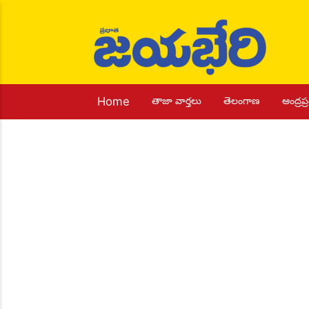
Home
తాజా వార్తలు
తెలంగాణ
ఆంద్రప్ర