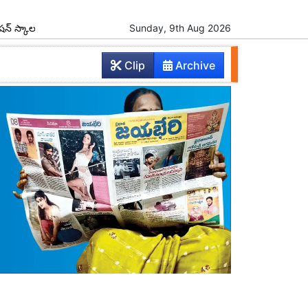
‌షిప్‌ల పంపిణీ
రేపు యాదాద్రికి సీఎం రాక
Sunday, 9th Aug 2026
పూర్వ విద్యార్థుల ఆత్మీయ 
Clip
Archive