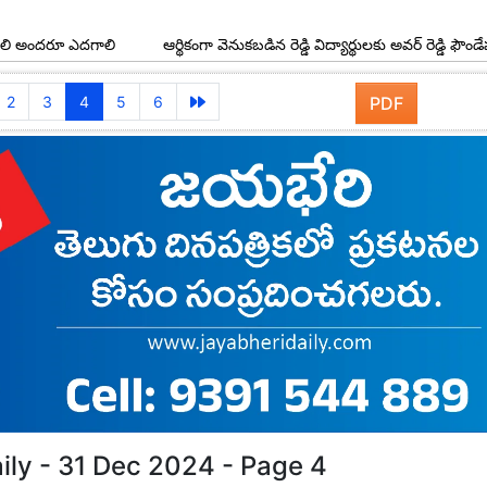
 ఎదగాలి
ఆర్థికంగా వెనుకబడిన రెడ్డి విద్యార్థులకు అవర్ రెడ్డి ఫౌండేషన్ స్కాలర్
2
3
4
5
6
PDF
ily - 31 Dec 2024 - Page 4