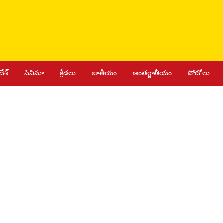
దేశ్
సినిమా
క్రీడలు
జాతీయం
అంతర్జాతీయం
ఫోటోలు