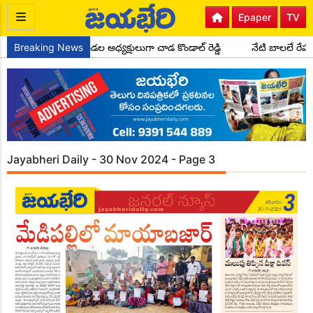
Epaper
TV
గ్రెస్ పార్టీ సైదాపూర్ మండల అధ్యక్షులుగా చాడ కొండాల్ రెడ్డి
Breaking News
నేటి బాలలే రేప
Jayabheri Daily - 30 Nov 2024 - Page 3