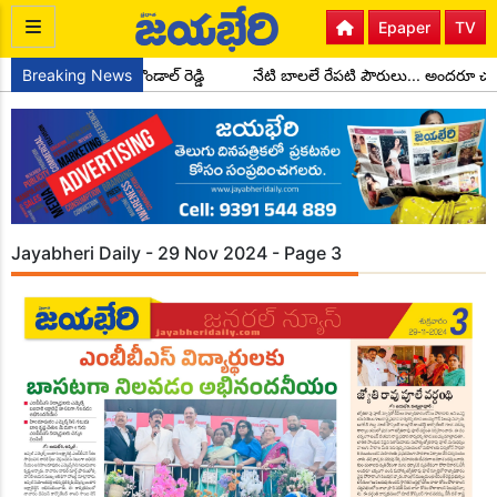
Epaper
TV
డల అధ్యక్షులుగా చాడ కొండాల్ రెడ్డి
Breaking News
నేటి బాలలే రేపటి పౌరులు... అందరూ చ
Jayabheri Daily - 29 Nov 2024 - Page 3