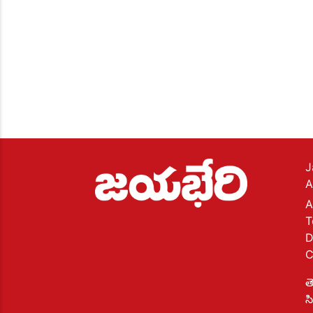
J
A
A
T
D
C
త
స