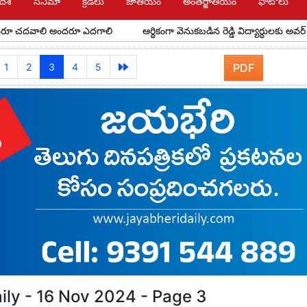
దేశ్
సినిమా
క్రీడలు
జాతీయం
అంతర్జాతీయం
ఫోటోలు
లి అందరూ ఎదగాలి
ఆర్థికంగా వెనుకబడిన రెడ్డి విద్యార్థులకు అవర్ రెడ్డి ఫౌండేష
1
2
3
4
5
PDF
ily - 16 Nov 2024 - Page 3