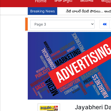
Home
తాజా వార్తలు
తెలంగాణ
ఆంద్రప్ర
్యక్షులుగా చాడ కొండాల్ రెడ్డి
Breaking News
నేటి బాలలే రేపటి పౌరులు... అందరూ చదవా
Jayabheri Da