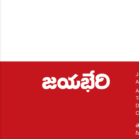
J
A
A
T
D
C
త
స