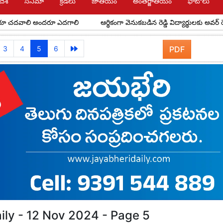
దేశ్
సినిమా
క్రీడలు
జాతీయం
అంతర్జాతీయం
ఫోటోలు
లి అందరూ ఎదగాలి
ఆర్థికంగా వెనుకబడిన రెడ్డి విద్యార్థులకు అవర్ రెడ్డి ఫౌండేష
3
4
5
6
PDF
ily - 12 Nov 2024 - Page 5