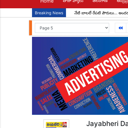
Home
తాజా వార్తలు
తెలంగాణ
ఆంద్రప్ర
ధ్యక్షులుగా చాడ కొండాల్ రెడ్డి
Breaking News
నేటి బాలలే రేపటి పౌరులు... అందరూ చదవా
Jayabheri Da