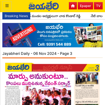
Epaper
TV
కాంగ్రెస్ పార్టీ సైదాపూర్ మండల అధ్యక్షులుగా చాడ కొండాల్ రెడ్డి
Breaking News
నేటి బాలలే
Jayabheri Daily - 06 Nov 2024 - Page 3