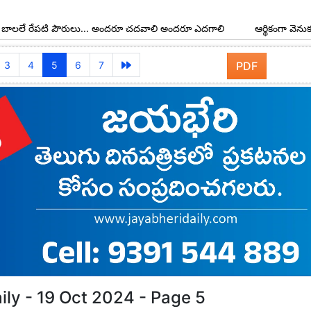
ేపటి పౌరులు... అందరూ చదవాలి అందరూ ఎదగాలి
ఆర్థికంగా వెనుకబడిన రెడ్డి 
3
4
5
6
7
PDF
ily - 19 Oct 2024 - Page 5