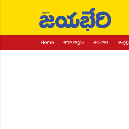
Home
తాజా వార్తలు
తెలంగాణ
ఆంద్రప్ర