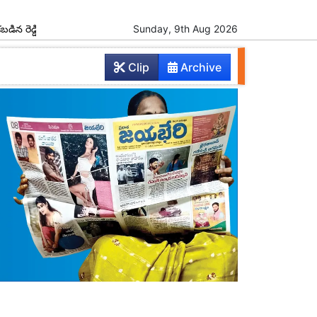
విద్యార్థులకు అవర్ రెడ్డి ఫౌండేషన్ స్కాలర్‌షిప్‌ల పంపిణీ
Sunday, 9th Aug 2026
రేపు యాదాద్రికి సీఎం
Clip
Archive