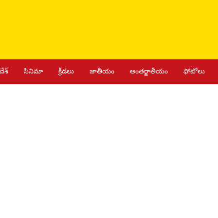
దేశ్
సినిమా
క్రీడలు
జాతీయం
అంతర్జాతీయం
ఫోటోలు