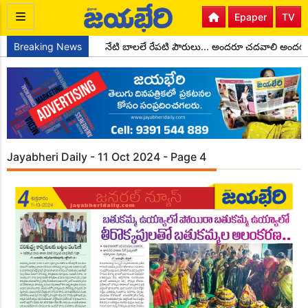
Epaper
TV
 చాడ కొండాల్ రెడ్డి
Breaking News
నేటి బాలలే రేపటి పౌరులు... అందరూ చదవాలి అందరూ
Jayabheri Daily - 11 Oct 2024 - Page 4