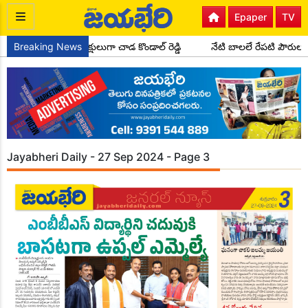
Epaper
TV
టీ సైదాపూర్ మండల అధ్యక్షులుగా చాడ కొండాల్ రెడ్డి
Breaking News
నేటి బాలలే రేపటి పౌరుల
Jayabheri Daily - 27 Sep 2024 - Page 3