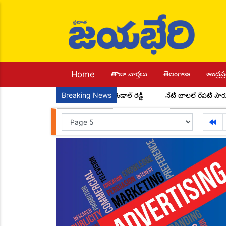
Home
తాజా వార్తలు
తెలంగాణ
ఆంద్రప్ర
ాపూర్ మండల అధ్యక్షులుగా చాడ కొండాల్ రెడ్డి
Breaking News
నేటి బాలలే రేపటి పౌరులు... 