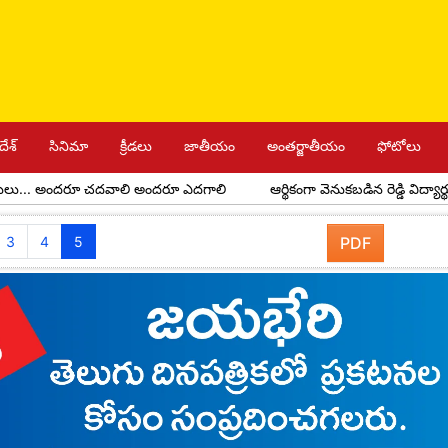
దేశ్
సినిమా
క్రీడలు
జాతీయం
అంతర్జాతీయం
ఫోటోలు
అందరూ చదవాలి అందరూ ఎదగాలి
ఆర్థికంగా వెనుకబడిన రెడ్డి విద్యార్థులకు అవర్ 
3
4
5
PDF