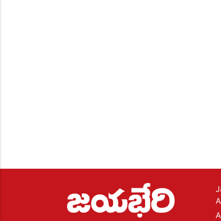
J
A
A