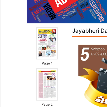
Jayabheri Da
Page 1
Page 2