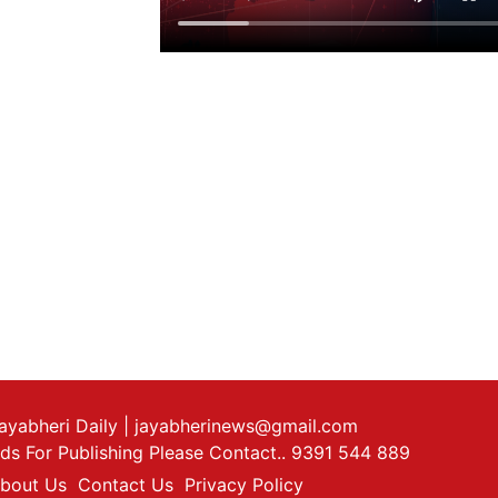
ayabheri Daily
| jayabherinews@gmail.com
ds For Publishing Please Contact.. 9391 544 889
bout Us
Contact Us
Privacy Policy