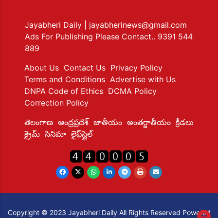
సమావేశం
ప్రపంచ ఆక్వాకల్చర్ ఇండియా 2025 కార్యక్రమంకు బయలుదేరిన మత్స్య
రైతులు, అధికారులు
Jayabheri Daily
| jayabherinews@gmail.com
బీసీల రిజర్వేషన్ సాధించేవరకు ఉద్యమిస్తాం
Ads For Publishing Please Contact.. 9391 544
సైబర్ మోసాలపై ప్రజల్లో అవగాహన
889
పేదల పట్ల ఒకలా ధనవంతుల పట్ల మరొకల వ్యవహరించడమేనా హైడ్రా
గొప్పతనం
About Us
Contact Us
Privacy Policy
దంచి కొడుతున్న వానలు
నూతన కమిటీ ప్రమాణ స్వీకారోత్సవం
Terms and Conditions
Advertise with Us
ఎంగిలిపూల బతుకమ్మ సంబరాలు
DNPA Code of Ethics
DCMA Policy
చర్లపల్లి రైల్వే స్టేషన్ లో మహిళల మృతదేహం కేసులో పురోగతి!
Correction Policy
Janhvi Kapoor
సీఆర్టీల సమస్యలు వెంటనే పరిష్కరించాలి
తెలంగాణ
ఆంద్రప్రదేశ్
జాతీయం
అంతర్జాతీయం
క్రీడలు
క్రైమ్
సినిమా
లైఫ్‌స్టైల్
Copyright © 2023 Jayabheri Daily All Rights Reserved Powered