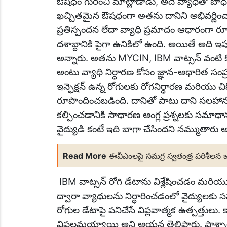
ఔషధం గురించి మాట్లాడాడు, అదే వ్యాధితో బాధ
ఖచ్చితమైన ఔషధంగా అతను దానిని అభివర్ణించ
ప్రతిస్పందన లేదా వ్యాధి ప్రమాదం ఆధారంగా ర
దశాబ్దానికి పైగా ఉనికిలో ఉంది. అయితే అది ఇప్
అన్నారు. అతను MYCIN, IBM వాట్సన్ వంటి 
అంటు వ్యాధి నిర్ధారణ కోసం జ్ఞాన-ఆధారిత సంప్ర
ఇన్ఫెక్షన్ ఉన్న రోగులకు రోగనిర్ధారణ మరియు 
రూపొందించబడింది. దానితో పాటు దాని సలహా
కల్పించడానికి సాధారణ ఆంగ్ల ప్రశ్నలకు సమాధ
వైద్యుడి కంటే ఇది బాగా చేసిందని నమ్ముతార
Read More
ఈవీఎంలపై సమగ్ర స్వతంత్ర పరిశీలన 
IBM వాట్సన్ రోగి డేటాను విశ్లేషించడం మరియు న
ద్వారా వ్యాధులను నిర్ధారించడంలో వైద్యు
రోగుల డేటాపై పనిచేసే విప్లవాత్మక ఉత్పత్తులు. 
విఫలమయ్యాయి అని ఆయన తెలిపారు. పాశ్చాత్య