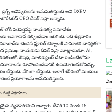
త డ్రగ్స్ ఆవిష్కరణను అనుమతిస్తుంది అని DXEM
 లాబొరేటరీస్ CEO దీపక్ సప్రా అన్నారు.
ల్ లోకి పరివర్తనపై నాయకత్వ సమావేశం
కు అవగాహన కల్పించడాం జరిగింది. ఇది శుక్రవారం
రాబాద్‌కు చెందిన ప్లూరల్ టెక్నాలజీ సామాజిక బాధ్యతగా
ందిన ప్రముఖ నాయకుడు దీపక్ సప్రా మాట్లాడుతూ, AI,
ంకేతికతలతో, ఔషధ, మాలిక్యులర్ డేటా రెండింటిలోనూ
L
్ట నమూనాలను రూపొందించడానికి ఉపయోగించుకోవచ్చు.
చేస్తుంది. వేగంగా చేస్తుంది. అలాగే శరీరంలో మందులు
్రారంభ ప్రయోగాలను అనుమతిస్తుంది.
ఎంద
 మట్టి విక్రయాలు...
ిష్టమైన వ్యవహారమని అన్నారు. దీనికి 10 నుండి 15