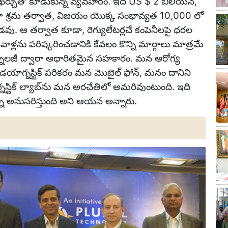
చుతో కూడుకున్న వ్యవహారం. ఇది US $ 2 బిలియన్,
లా శ్రమ తర్వాత, విజయం యొక్క సంభావ్యత 10,000 లో
ు. ఆ తర్వాత కూడా, రెగ్యులేటర్లచే కంపెనీలపై ధరల
లను పరిష్కరించడానికి కేవలం కొన్ని మార్గాలు మాత్రమే
ెక్నాలజీ ద్వారా ఆధారితమైన సహకారం. మన ఆరోగ్య
 డయాగ్నస్టిక్ పరికరం మన మొబైల్ ఫోన్, మనం దానిని
్టిక్ ల్యాబ్‌ను మన అరచేతిలో అమరివుంటుంది. ఇది
ని అనుసరిస్తుంది అని ఆయన అన్నారు.