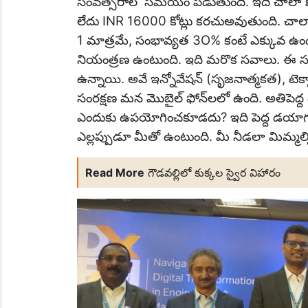
సంవత్సరాల సమయం పడుతుంది. ఇది చాలా ఖర్
లేదు INR 16000 కోట్లు కరచుఅవుతుంది. చా
1 మాత్రమే, సంభావ్యత 3O% కంటే ఎక్కువ ఉండవ
నియంత్రణ ఉంటుంది. ఇది మరొక సవాలు. ఈ సవాళ్
ఉన్నాయి. అవే ఇన్నోవేషన్ (సృజనాత్మకత), ట
సంరక్షణ మన మొబైల్ ఫోన్‌లలో ఉంది. అతిపెద్ద
ఎందుకు ఉపయోగించకూడదు? ఇది పెద్ద డయాగ్నస
ఎల్లప్పుడూ మీతో ఉంటుంది. మీ నీడలా మిమ్మల్
Read More
గౌడవల్లిలో కుక్కల స్వైర విహారం