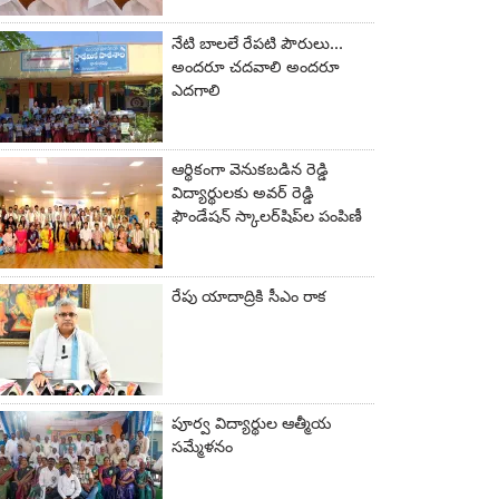
నేటి బాలలే రేపటి పౌరులు...
అందరూ చదవాలి అందరూ
ఎదగాలి
ఆర్థికంగా వెనుకబడిన రెడ్డి
విద్యార్థులకు అవర్ రెడ్డి
ఫౌండేషన్ స్కాలర్‌షిప్‌ల పంపిణీ
రేపు యాదాద్రికి సీఎం రాక
పూర్వ విద్యార్థుల ఆత్మీయ
సమ్మేళనం