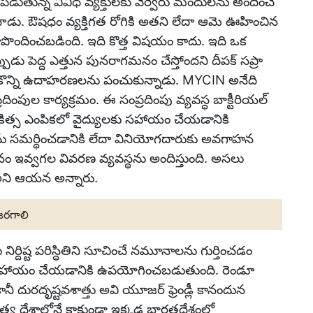
పడుతున్న వివిధ వ్యక్తులకు వేర్వేరు మందులను అందించే
ాడు. ఔషధం వ్యక్తిగత రోగికి అతని లేదా ఆమె ఊహించిన
ూపొందించబడింది. ఇది కొత్త విషయం కాదు. ఇది ఒక
పుడు పెద్ద ఎత్తున పునరాగమనం చేస్తోందని దీపక్ సప్రా
కొన్ని ఉదాహరణలను పంచుకున్నాడు. MYCIN అనేది
దింపుల కార్యక్రమం. ఈ సంప్రదింపు వ్యవస్థ బాక్టీరియల్
చికిత్స ఎంపికలో వైద్యులకు సహాయం చేయడానికి
ను సమర్థించడానికి లేదా వినియోగదారుకు అవగాహన
ానం ఇవ్వగల వివరణ వ్యవస్థను అందిస్తుంది. అసలు
ు అని ఆయన అన్నారు.
జరగాలి
ిర్దిష్ట పరిస్థితిని సూచించే నమూనాలను గుర్తించడం
లకు సహాయం చేయడానికి ఉపయోగించబడుతుంది. రెండూ
కానీ దురదృష్టవశాత్తు అవి యూజర్ ఫ్రెండ్లీ కానందున
 దేశాల్లోనే కాకుండా ఇక్కడ భారతదేశంలో