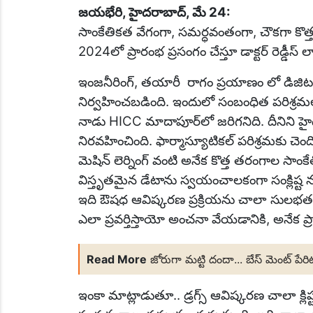
జయభేరి, హైదరాబాద్, మే 24:
సాంకేతికత వేగంగా, సమర్ధవంతంగా, చౌకగా కొత్
2024లో ప్రారంభ ప్రసంగం చేస్తూ డాక్టర్ రెడ్డీస్
ఇంజనీరింగ్, తయారీ రాగం ప్రయాణం లో డిజిట
నిర్వహించబడింది. ఇందులో సంబంధిత పరిశ్రమల
నాడు HICC మాదాపూర్‌లో జరిగనిది. దీనిని హైద
నిరవహించింది. ఫార్మాస్యూటికల్ పరిశ్రమకు చె
మెషిన్ లెర్నింగ్ వంటి అనేక కొత్త తరంగాల సా
విస్తృతమైన డేటాను స్వయంచాలకంగా సంక్లిష
ఇది ఔషధ ఆవిష్కరణ ప్రక్రియను చాలా సులభతరం 
ఎలా ప్రవర్తిస్తాయో అంచనా వేయడానికి, అనేక ప
Read More
జోరుగా మట్టి దందా... బేస్ మెంట్ పేరిట
ఇంకా మాట్లాడుతూ.. డ్రగ్స్ ఆవిష్కరణ చాలా క్ల