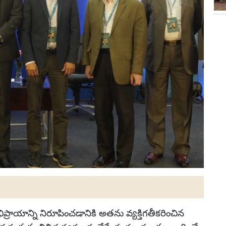
రాయాన్ని నిరూపించడానికి అతను వ్యక్తిగతీకరించిన