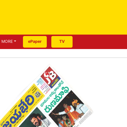
MORE
ePaper
TV