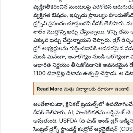
వ్యక్తిగతీకరించిన మందులపై పరిశోధన జరుగుతుందని
వ్యక్తిగత ఔషధం, ఇప్పుడు ప్రాబల్యం పొందుతో
డ్రగ్స్‌ని ప్రపంచం చూస్తుందని దీపక్ తెలిపారు. 
శాతం మొత్తాన్ని ఖర్చు చేస్తున్నాయి. కొన్ని 
ఎక్కువ ఖర్చు చేస్తున్నాయని చెప్పారు. డ్రగ్ డ
డ్రగ్ అభ్యర్థులను గుర్తించడానికి అవసరమైన 
నుండి మనంగా, అనారోగ్యం నుండి ఆరోగ్యంగా
ఆధారిత నిర్ణయం తీసుకోవడానికి అవసరమైన డేటా క
1100 టెరాబైట్ల డేటాను ఉత్పత్తి చేస్తాడు. ఆ డ
Read More
మత్తు పదార్థాలకు దూరంగా ఉండాలి
అంతేకాకుండా, క్లినికల్ ట్రయల్స్‌లో ఉపయోగి
దీపక్ తెలిపారు. AI, సాంకేతికతను ఆప్టిమైజ
అవుతుంది. USFDA (ది ఫుడ్ అండ్ డ్రగ్ అడ్మిని
సెంట్రల్ డ్రగ్స్ స్టాండర్డ్ కంట్రోల్ ఆర్గనైజ