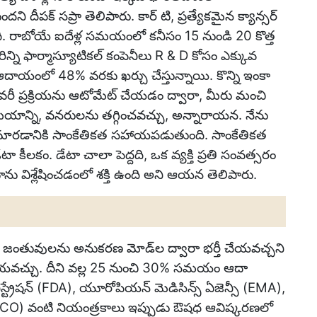
 దీపక్ సప్రా తెలిపారు. కార్ టి, ప్రత్యేకమైన క్యాన్సర్
ంది. రాబోయే ఐదేళ్ల సమయంలో కనీసం 15 నుండి 20 కొత్త
మరిన్ని ఫార్మాస్యూటికల్ కంపెనీలు R & D కోసం ఎక్కువ
తమ ఆదాయంలో 48% వరకు ఖర్చు చేస్తున్నాయి. కొన్ని ఇంకా
ిస్కవరీ ప్రక్రియను ఆటోమేట్ చేయడం ద్వారా, మీరు మంచి
సమయాన్ని, వనరులను తగ్గించవచ్చు, అన్నారాయన. నేను
 మారడానికి సాంకేతికత సహాయపడుతుంది. సాంకేతికత
ీలకం. డేటా చాలా పెద్దది, ఒక వ్యక్తి ప్రతి సంవత్సరం
ేటాను విశ్లేషించడంలో శక్తి ఉంది అని ఆయన తెలిపారు.
ంచే జంతువులను అనుకరణ మోడ్‌ల ద్వారా భర్తీ చేయవచ్చని
్ చేయవచ్చు. దీని వల్ల 25 నుంచి 30% సమయం ఆదా
స్ట్రేషన్ (FDA), యూరోపియన్ మెడిసిన్స్ ఏజెన్సీ (EMA),
ేషన్ (CDSCO) వంటి నియంత్రకాలు ఇప్పుడు ఔషధ ఆవిష్కరణలో