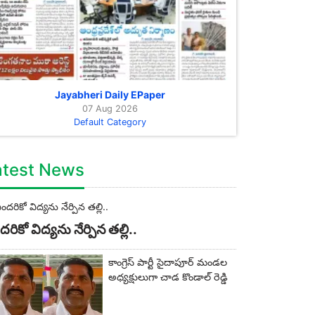
Jayabheri Daily EPaper
07 Aug 2026
Default Category
atest News
రికో విద్యను నేర్పిన తల్లి..
కాంగ్రెస్ పార్టీ సైదాపూర్ మండల
అధ్యక్షులుగా చాడ కొండాల్ రెడ్డి