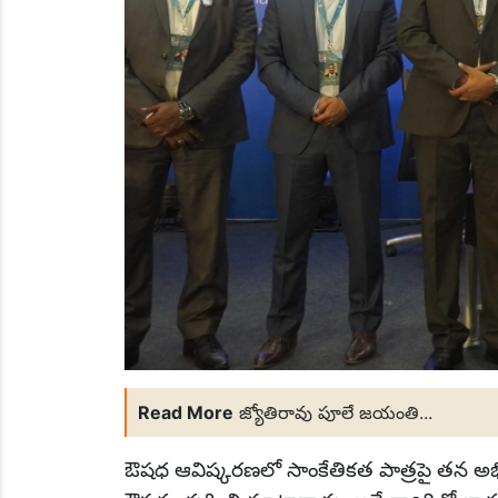
Read More
జ్యోతిరావు పూలే జయంతి...
ఔషధ ఆవిష్కరణలో సాంకేతికత పాత్రపై తన అభిప్