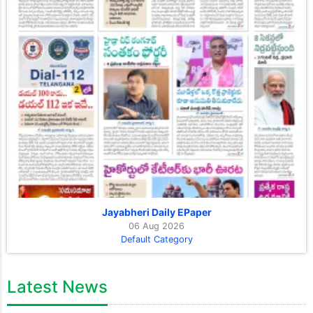
Jayabheri Daily EPaper
06 Aug 2026
Default Category
Latest News