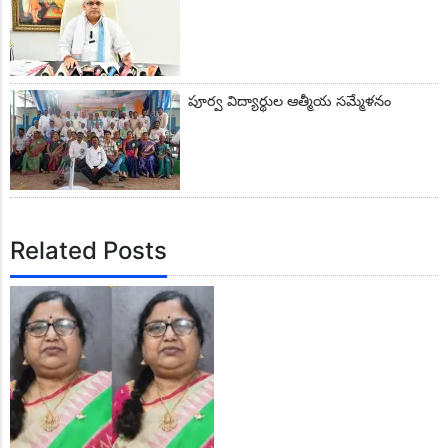
పూర్వ విద్యార్థుల ఆత్మీయ సమ్మేళనం
Related Posts