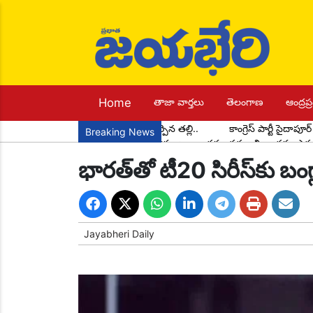
Home
తాజా వార్తలు
తెలంగాణ
ఆంద్రప్ర
ఎందరికో విద్యను నేర్పిన తల్లి..
కాంగ్రెస్ పార్టీ సైదాప
Breaking News
నేటి బాలలే రేపటి పౌరులు... అందరూ చదవాలి అందరూ ఎద
ఆర్థికంగా వెనుకబడిన రెడ్డి విద్యార్థులకు అవర్ రెడ్డి ఫౌండేషన్ 
భారత్‌తో టీ20 సిరీస్‌కు బంగ్
పూర్వ విద్యార్థుల ఆత్మీయ సమ్మేళనం
ప్రతిభ చాటిన ప
ఘనంగా 161వ వారపు జ్ఞానమాల
భారత మాజీ ఉప ప్ర
పుట్టినరోజు సందర్భంగా పాఠశాల విద్యార్థులకు పండ్లు, పెన్ను
సిసి రోడ్డు నిర్మాణ పనులు ప్రారంభం
డ్రైవర్లు వాహనాల
నారాయణ పాఠశాలలో ఘనంగా అకాడమిక్ ఫెయిర్ కార్యక్రమ
Jayabheri Daily
కేశంపేట మండలంలోని అల్వాల గ్రామంలో మహాశివరాత్రి సం
ప్రజా గాయకుడు గద్దర్.. షాద్ నగర్ లో జయంతి వేడుకలు
మున్సిపల్ ఎన్నికల్లో కాంగ్రెస్ విజయం ఖాయం
రేవంత్ ర
మేడిపల్లి ప్రెస్ క్లబ్ అధ్వర్యంలో ఘనంగా గణతంత్ర దినోత్సవ 
అంబేద్కర్ ఆశయ సాధన కోసమే పనిచేస్తా..
కరీంనగర్ 