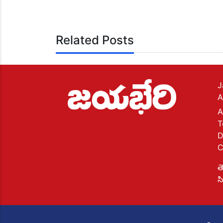
Related Posts
J
A
A
T
D
C
త
స