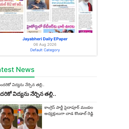
Jayabheri Daily EPaper
06 Aug 2026
Default Category
atest News
రికో విద్యను నేర్పిన తల్లి..
కాంగ్రెస్ పార్టీ సైదాపూర్ మండల
అధ్యక్షులుగా చాడ కొండాల్ రెడ్డి