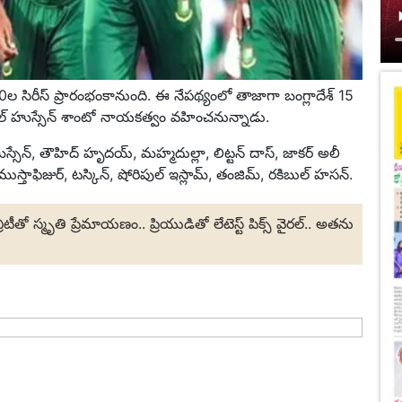
0ల సిరీస్‌ ప్రారంభంకానుంది. ఈ నేపథ్యంలో తాజాగా బంగ్లాదేశ్ 15
ముల్ హుస్సేన్ శాంటో నాయకత్వం వహించనున్నాడు.
స్సేన్, తౌహిద్ హృదయ్, మహ్మదుల్లా, లిట్టన్ దాస్, జాకర్ అలీ
్తాఫిజుర్, టస్కిన్‌, షోరిపుల్ ఇస్లామ్, తంజిమ్‌, రకిబుల్ హసన్.
తో స్మృతి ప్రేమాయణం.. ప్రియుడితో లేటెస్ట్ పిక్స్ వైరల్.. అతను