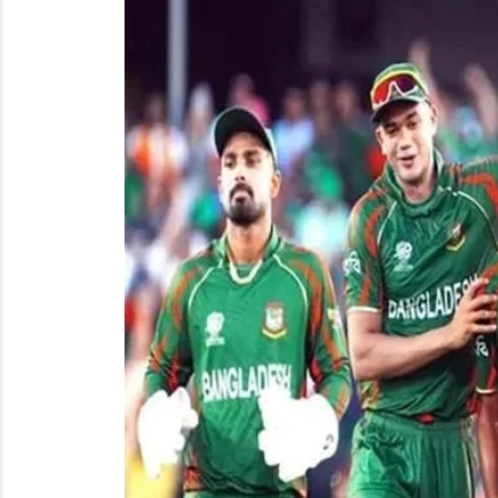
చిలుక రాజు సేవలు చిరస్మరణీయం
రైతులకు రుణమాఫీ
ఎమ్మెల్సి నవీన్ రెడ్డి సిపారసుతో మంజూరైన సీఎంఆర్ఎఫ్ చెక్
షాద్ నగర్ చౌరస్తా రోడ్డు విస్తీర్ణం గురించి కలెక్టరేట్ ప్రజావాణిల
యాద‌గిరిగుట్ట‌లో కాంగ్రెస్ వ‌ర్సెస్ బీజేపీ
సాయి హిల్స్ 
దేవుని బండ తండా గ్రామ సర్పంచ్ గా ప్రమాణ స్వీకారం చేసిన ఎ
తెలంగాణ గెజిటెడ్ అధికారుల సంఘం, హైదరాబాద్ నగర శాఖ 
ప్రపంచ ఆక్వాకల్చర్ ఇండియా 2025 కార్యక్రమంకు బయలుదేర
సైబర్ మోసాలపై ప్రజల్లో అవగాహన
పేదల పట్ల ఒకలా
దంచి కొడుతున్న వానలు
నూతన కమిటీ ప్రమాణ స్వీక
చర్లపల్లి రైల్వే స్టేషన్ లో మహిళల మృతదేహం కేసులో పురోగతి