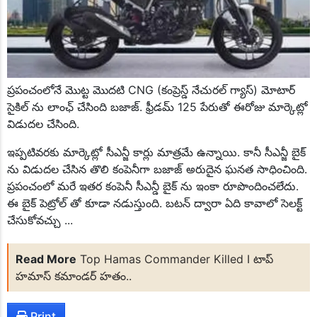
మచ్చలేని నాయకుడు కేసీఆర్
కేసీఆర్ కు సిట్ నోటీసులు సరికాదు
మున్సిపల్ ఎన్నికల్లో కాంగ్రెస్ విజయం ఖాయం
రేవంత్ రెడ్డి డౌన్ డౌన్..
మున్సిపల్ పోరులో బిఆర్ఎస్ జోరు
మేడిపల్లి ప్రెస్ క్లబ్ అధ్వర్యంలో ఘనంగా గణతంత్ర దినోత్సవ వేడుకలు
ఘనంగా శ్రీ పద్మావతి అమ్మ వారికి సారె సమర్పణ
అంబేద్కర్ ఆశయ సాధన కోసమే పనిచేస్తా..
ప్రపంచంలోనే మొట్ట మొదటి CNG (కంప్రెస్డ్ నేచురల్ గ్యాస్) మోటార్
కరీంనగర్ జిల్లా గోపాలమిత్ర నూతన అధ్యక్షుని ఎన్నిక
సైకిల్ ను లాంఛ్ చేసింది బజాజ్. ఫ్రీడమ్ 125 పేరుతో ఈరోజు మార్కెట్లో
చైనా మాంజా పోలీసులు పంజా
విడుదల చేసింది.
చిలుక రాజు సేవలు చిరస్మరణీయం
రైతులకు రుణమాఫీ చెల్లించాలి
ఇప్పటివరకు మార్కెట్లో సీఎన్జీ కార్లు మాత్రమే ఉన్నాయి. కానీ సీఎన్జీ బైక్
షాద్ నగర్ లో కేటీఆర్ కు ఘన స్వాగతం పలికిన బిఆర్ఎస్ నేతలు
ను విడుదల చేసిన తొలి కంపెనీగా బజాజ్ అరుదైన ఘనత సాధించింది.
ఎమ్మెల్సి నవీన్ రెడ్డి సిపారసుతో మంజూరైన సీఎంఆర్ఎఫ్ చెక్కు పంపిణీ
ప్రపంచంలో మరే ఇతర కంపెనీ సీఎన్డీ బైక్ ను ఇంకా రూపొందించలేదు.
షాద్ నగర్ చౌరస్తా రోడ్డు విస్తీర్ణం గురించి కలెక్టరేట్ ప్రజావాణిలో వినతి పత్రం
ఈ బైక్ పెట్రోల్ తో కూడా నడుస్తుంది. బటన్ ద్వారా ఏది కావాలో సెలక్ట్
స్వామీ వివేకానంద ఆశయాలను కొనసాగిద్దాం
యాద‌గిరిగుట్ట‌లో కాంగ్రెస్ వ‌ర్సెస్ బీజేపీ
చేసుకోవచ్చు ...
సాయి హిల్స్ కాలనీలొ ఘనంగా ముగ్గుల పోటీలు
జాతీయ రోడ్డు భద్రత మాహోత్సవాలు
Read More
Top Hamas Commander Killed I టాప్
దేవుని బండ తండా గ్రామ సర్పంచ్ గా ప్రమాణ స్వీకారం చేసిన ఎం శ్రీను
హమాస్ కమాండర్ హతం..
చౌనాన్
వృద్ధులకు పండ్లను పంపిణీ
తెలంగాణ గెజిటెడ్ అధికారుల సంఘం, హైదరాబాద్ నగర శాఖ కార్యవర్గ
Print